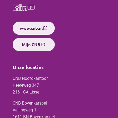
Volg ons op Facebook
Volg ons op LinkedIn
Volg ons op YouTube
open_in_new
www.cnb.nl
open_in_new
Mijn CNB
Onze locaties
CNB Hoofdkantoor
Heereweg 347
2161 CA Lisse
CNB Bovenkarspel
Veilingweg 1
1611 BN Bovenkarspel