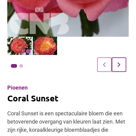
check_circle
chevron_left
chevron_right
Vorige
Volgen
Pioenen
Coral Sunset
Coral Sunset is een spectaculaire bloem die een
betoverende overgang van kleuren laat zien. Met
zijn rijke, koraalkleurige bloemblaadjes die