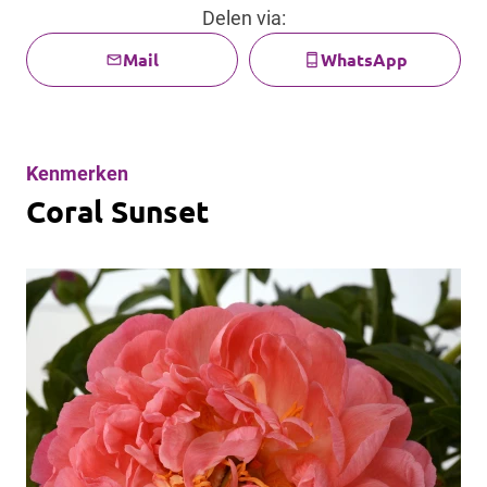
Delen via:
mail
phone_iphone
Mail
WhatsApp
Kenmerken
Coral Sunset